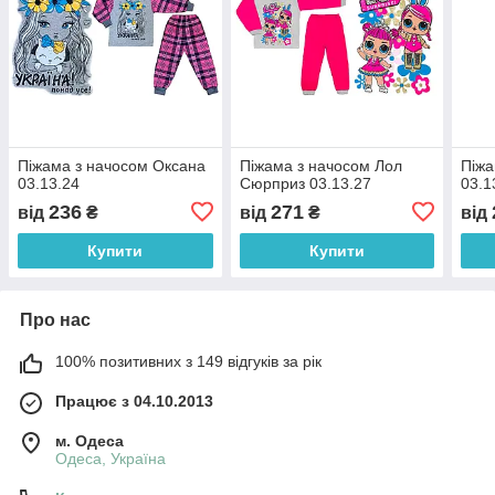
Піжама з начосом Оксана
Піжама з начосом Лол
Піжа
03.13.24
Сюрприз 03.13.27
03.1
236
271
від
₴
від
₴
від
Купити
Купити
Про нас
100% позитивних з 149 відгуків за рік
Працює з 04.10.2013
м. Одеса
Одеса, Україна