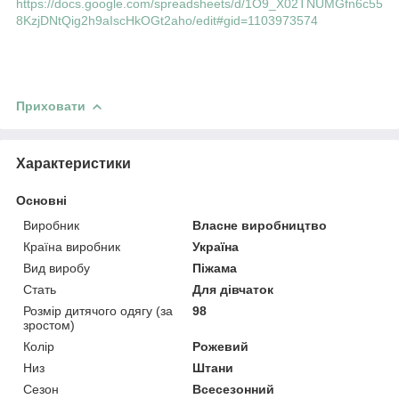
https://docs.google.com/spreadsheets/d/1O9_X02TNUMGfn6c55
8KzjDNtQig2h9aIscHkOGt2aho/edit#gid=1103973574
Приховати
Характеристики
Основні
Виробник
Власне виробництво
Країна виробник
Україна
Вид виробу
Піжама
Стать
Для дівчаток
Розмір дитячого одягу (за
98
зростом)
Колір
Рожевий
Низ
Штани
Сезон
Всесезонний