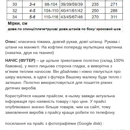
Опис:
класична піжама, довгий рукав, довгі штанці. Рукава і
штани на манжеті. На кофтині попереду мультяшна картинка
(накатка, друк на тканині)
НАЧІС (ФУТЕР)
– це щільне трикотажне полотно (склад 100%
бавовна), у якого лицьова сторона гладка, а виворітна з
м'яким теплим начосом. Він дбайливо і ніжно піклується про
шкіру малюка, в одязі з футера Вашому малюку буде тепло і
затишно. Полотно використовується для пошиття різних
дитячих виробів.
Користуйтеся нашим прайсом, в ньому завжди актуальна
інформація про наявність товару і про ціни. У прайсі
опубліковано значно більше товарів, чим на сайті, тому
замовлення виробів з прайсу краще робити по телефону.
посилання на прайс з фотографіями (Google disk) :