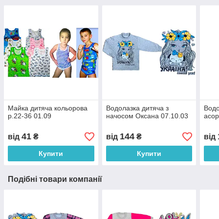
Майка дитяча кольорова
Водолазка дитяча з
Водо
р.22-36 01.09
начосом Оксана 07.10.03
асор
41
144
від
₴
від
₴
від
Купити
Купити
Подібні товари компанії