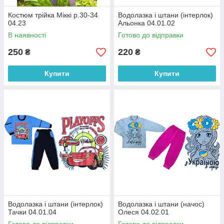
в усі регіони України.
Костюм трійка Міккі р.30-34
Водолазка і штани (інтерлок)
04.23
Альонка 04.01.02
У каталог →
В наявності
Готово до відправки
250
220
₴
₴
Вибір дбайливих батьків
Купити
Купити
авовни, в
дома або
тивних
ому
Водолазка і штани (інтерлок)
Водолазка і штани (начос)
Тачки 04.01.04
Олеся 04.02.01