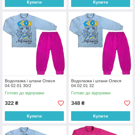
Купити
Купити
Літні костюми
Легкі дитячі костюмчики для літнього сезону
виготовляються з 100% бавовни. Вироби
добре пропускають повітря, тому шкіра
дитини дихає, а малюк почуває себе
комфортно навіть під час активних ігор.
х костюмів
яки
Водолазка і штани Олеся
Водолазка і штани Олеся
льних
04.02.01 30/2
04.02.01 32
завжди
Готово до відправки
Готово до відправки
манітність
322
348
₴
₴
Купити
Купити