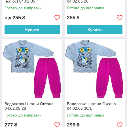
(начос) 04.02.05
04.02.05 26
ня по
ня
Готово до відправки
Готово до відправки
телефону
255
255
від
₴
₴
Для дому і прогулянок — кращий
Купити
Купити
костюмчик!
Асортимент товарів знаходиться нижче. Якщо вас щось
зацікавило або залишилися питання, дзвоніть нам.
Ми допоможемо підібрати розмір, фасон і колір виробу.
Водолазка і штани Оксана
Водолазка і штани Оксана
04.02.05 28
04.02.05 30/1
Готово до відправки
Готово до відправки
277
299
₴
₴