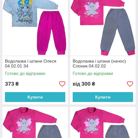
Зимові костюми
Великий вибір теплих і зручних костюмів для
холодного часу року. Завдяки використанню
щільних натуральних тканин з начосом
дитині буде завжди затишно в такому виробі.
Різноманітність фасонів і забарвлень.
4 причини для покупки наших
Водолазка і штани Олеся
Водолазка і штани (начос)
костюмів
04.02.01 34
Слоник 04.02.02
Готово до відправки
Готово до відправки
373
300
₴
від
₴
Всі вироби
Різноманітні
Купити
Купити
виготовляються
фасони і
з високоякісних
забарвлення
гіпоалергенних
костюмів на всі
матеріалів.
сезони року для
хлопчиків і
дівчаток.