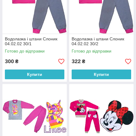
При дотриманні
Продаж великої
нескладних
кількості виробів
правил прання
за прийнятною
одяг не линяє і
вартістю.
не "сідає".
Водолазка і штани Слоник
Водолазка і штани Слоник
04.02.02 30/1
04.02.02 30/2
Вибрати костюм
Готово до відправки
Готово до відправки
300
322
₴
₴
СПД «Холостенко С. Ф.» —
Купити
Купити
продукція з любов'ю!
Завжди в
Продаж оптом і в
наявності
3
1
роздріб,
дитячий
спецпредлжения.
трикотаж.
Лояльна
Оперативна