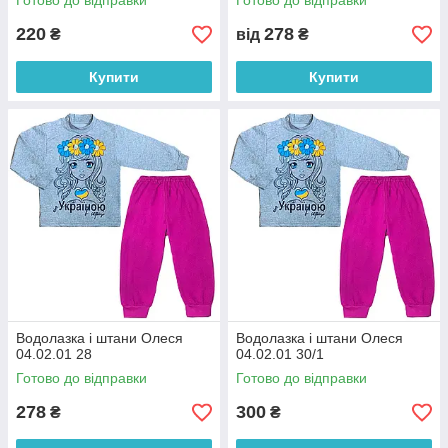
Готово до відправки
Готово до відправки
Демісезонні костюми
220
278
₴
від
₴
Якісні дитячі костюмчики різної комплектності
з натуральної бавовни, в яких дитині буде
Купити
Купити
комфортно вдома або в дитячому садку, під
час спортивних занять або відпочинку на
свіжому повітрі.
тнього
 бавовни.
ітря,
алюк
 під час
Водолазка і штани Олеся
Водолазка і штани Олеся
04.02.01 28
04.02.01 30/1
Готово до відправки
Готово до відправки
278
300
₴
₴