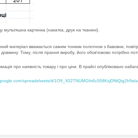
у мультяшна картинка (накатка, друк на тканині).
жний матеріал вважається самим тонким полотном з бавовни, повітр
 довжину. Тому, після прання виробу, його обов'язково потрібно по
ція про наявність товару і про ціни. В прайсі опубліковано набага
s.google.com/spreadsheets/d/1O9_X02TNUMGfn6c558KzjDNtQig2h9aI