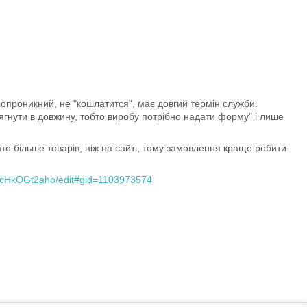
опроникний, не "кошлатится", має довгий термін служби.
тягнути в довжину, тобто виробу потрібно надати форму" і лише
то більше товарів, ніж на сайті, тому замовлення краще робити
scHkOGt2aho/edit#gid=1103973574