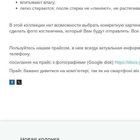
впитывают влагу;
легко стираются; после стирки не «линяют», не растяги
В этой коллекции нет возможности выбрать конкретную картин
сделать фото костюмчика, который Вам будут отправлять. Вс
Пользуйтесь нашим прайсом, в нем всегда актуальная информа
телефону.
посилання на прайс з фотографіями (Google disk)
https://doc
Прайс бажано дивитися на комп'ютері, так як на смартфоні він
Новая колонка