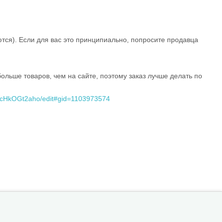
тся). Если для вас это принципиально, попросите продавца
ольше товаров, чем на сайте, поэтому заказ лучше делать по
scHkOGt2aho/edit#gid=1103973574