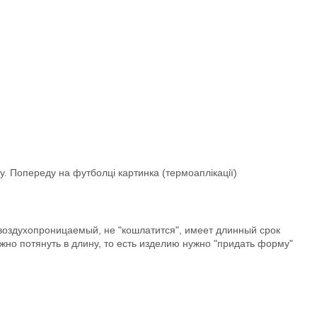
у. Попереду на футболці картинка (термоаплікації)
воздухопроницаемый, не "кошлатится", имеет длинный срок
ужно потянуть в длину, то есть изделию нужно "придать форму"