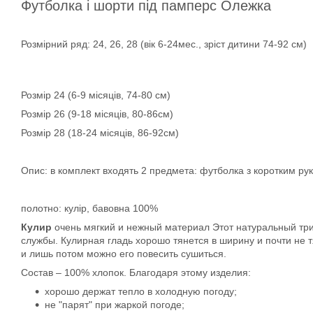
Футболка і шорти під памперс Олежка
Розмірний ряд: 24, 26, 28 (вік 6-24мес., зріст дитини 74-92 см)
Розмір 24 (6-9 місяців, 74-80 см)
Розмір 26 (9-18 місяців, 80-86см)
Розмір 28 (18-24 місяців, 86-92см)
Опис: в комплект входять 2 предмета: футболка з коротким рук
полотно: кулір, бавовна 100%
Кулир
очень мягкий и нежный материал Этот натуральный три
службы. Кулирная гладь хорошо тянется в ширину и почти не т
и лишь потом можно его повесить сушиться.
Состав – 100% хлопок. Благодаря этому изделия:
хорошо держат тепло в холодную погоду;
не "парят" при жаркой погоде;