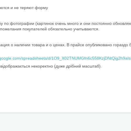
ваются и не теряют форму
ку по фотографии (картинок очень много и они постоянно обновляю
е пожелания покупателей обязательно учитываются.
ция о наличии товара и о ценах. В прайсе опубликовано гораздо б
s.google.com/spreadsheets/d/1O9_X02TNUMGfn6c558KzjDNtQig2h9aI
 відображається некоректно (дуже дрібний масштаб).