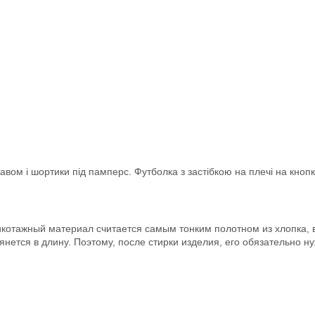
авом і шортики під памперс. Футболка з застібкою на плечі на кнопк
котажный материал считается самым тонким полотном из хлопка, 
янется в длину. Поэтому, после стирки изделия, его обязательно н