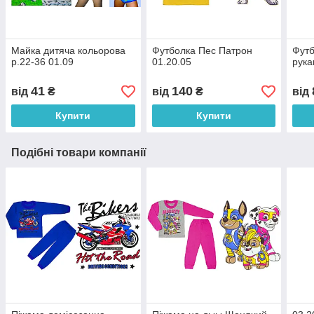
Майка дитяча кольорова
Футболка Пес Патрон
Футб
р.22-36 01.09
01.20.05
рука
41
140
від
₴
від
₴
від
Купити
Купити
Подібні товари компанії