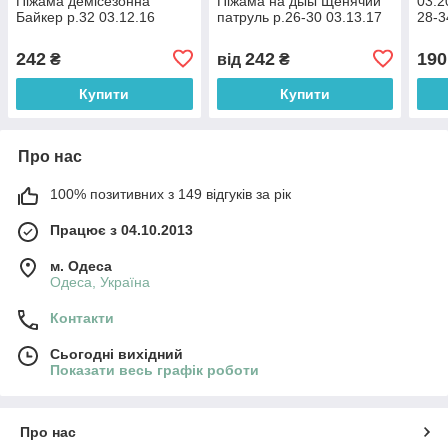
Піжама демісезонна
Піжама на дыы Щенячий
03.2
Байкер р.32 03.12.16
патруль р.26-30 03.13.17
28-3
242
242
190
₴
від
₴
Купити
Купити
Про нас
100% позитивних з 149 відгуків за рік
Працює з 04.10.2013
м. Одеса
Одеса, Україна
Контакти
Сьогодні вихідний
Показати весь графік роботи
Про нас