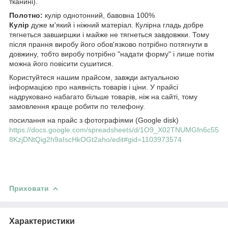
тканині).
Полотно:
кулір однотонний, бавовна 100%
Кулір
дуже м'який і ніжний матеріал. Кулірна гладь добре
тягнеться завширшки і майже не тягнеться завдовжки. Тому
після прання виробу його обов'язково потрібно потягнути в
довжину, тобто виробу потрібно "надати форму" і лише потім
можна його повісити сушитися.
Користуйтеся нашим прайсом, завжди актуальною
інформацією про наявність товарів і ціни. У прайсі
надруковано набагато більше товарів, ніж на сайті, тому
замовлення краще робити по телефону.
посилання на прайс з фотографіями (Google disk)
https://docs.google.com/spreadsheets/d/1O9_X02TNUMGfn6c55
8KzjDNtQig2h9aIscHkOGt2aho/edit#gid=1103973574
Приховати
Характеристики