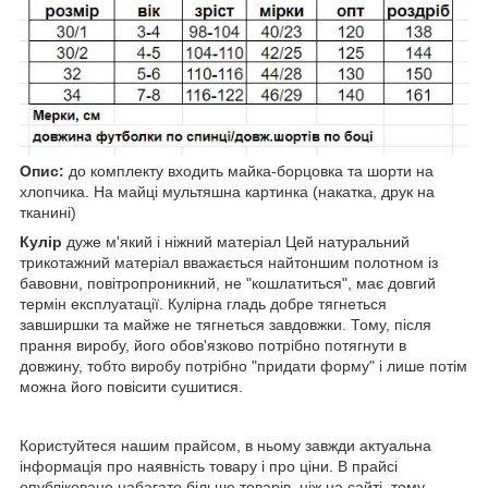
Опис:
до комплекту входить майка-борцовка та шорти на
хлопчика. На майці мультяшна картинка (накатка, друк на
тканині)
Кулір
дуже м'який і ніжний матеріал Цей натуральний
трикотажний матеріал вважається найтоншим полотном із
бавовни, повітропроникний, не "кошлатиться", має довгий
термін експлуатації. Кулірна гладь добре тягнеться
завширшки та майже не тягнеться завдовжки. Тому, після
прання виробу, його обов'язково потрібно потягнути в
довжину, тобто виробу потрібно "придати форму" і лише потім
можна його повісити сушитися.
Користуйтеся нашим прайсом, в ньому завжди актуальна
інформація про наявність товару і про ціни. В прайсі
опубліковано набагато більше товарів, ніж на сайті, тому