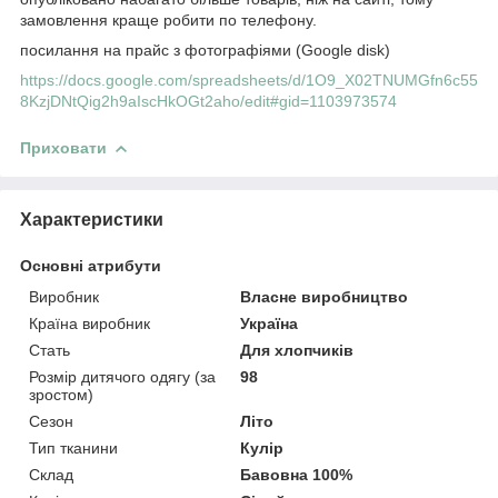
замовлення краще робити по телефону.
посилання на прайс з фотографіями (Google disk)
https://docs.google.com/spreadsheets/d/1O9_X02TNUMGfn6c55
8KzjDNtQig2h9aIscHkOGt2aho/edit#gid=1103973574
Приховати
Характеристики
Основні атрибути
Виробник
Власне виробництво
Країна виробник
Україна
Стать
Для хлопчиків
Розмір дитячого одягу (за
98
зростом)
Сезон
Літо
Тип тканини
Кулір
Склад
Бавовна 100%