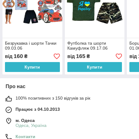
Безрукавка і шорти Тачки
Футболка та шорти
Борц
09.03.06
Камуфляж 09.17.06
01.0
160
165
від
₴
від
₴
від
Купити
Купити
Про нас
100% позитивних з 150 відгуків за рік
Працює з 04.10.2013
м. Одеса
Одеса, Україна
Контакти