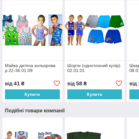
Майка дитяча кольорова
Шорти (однотонний кулір)
Шкар
р.22-36 01.09
02.01.01
08.0
41
58
від
₴
від
₴
від
Купити
Купити
Подібні товари компанії