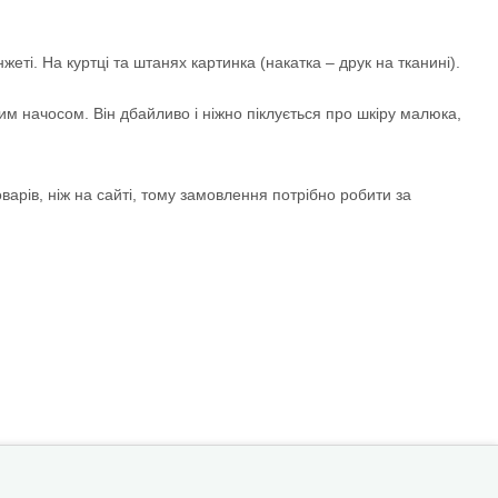
еті. На куртці та штанях картинка (накатка – друк на тканині).
им начосом. Він дбайливо і ніжно піклується про шкіру малюка,
арів, ніж на сайті, тому замовлення потрібно робити за