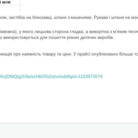
м, застібка на блискавці, штани з кишенями. Рукава і штани на манж
вовна), у якого лицьова сторона гладка, а виворітна з м'яким тепл
о використовується для пошиття різних дитячих виробів.
ція про наявність товару та ціни. У прайсі опубліковано більше тов
8KzjDNtQig2h9aIscHkOGt2aho/edit#gid=1103973574