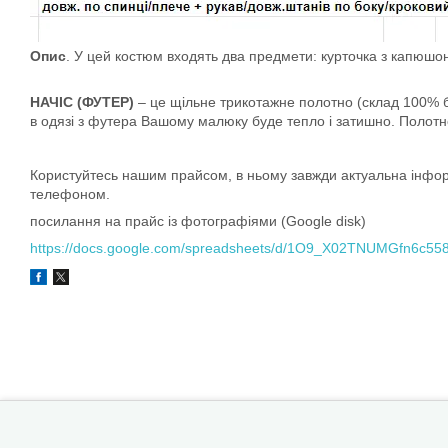
Опис
. У цей костюм входять два предмети: курточка з капюшоно
НАЧІС (ФУТЕР)
– це щільне трикотажне полотно (склад 100% ба
в одязі з футера Вашому малюку буде тепло і затишно. Полотн
Користуйтесь нашим прайсом, в ньому завжди актуальна інформа
телефоном.
посилання на прайс із фотографіями (Google disk)
https://docs.google.com/spreadsheets/d/1O9_X02TNUMGfn6c55