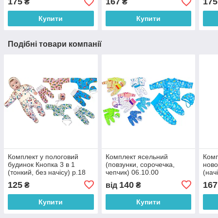
175
167
175
₴
₴
Купити
Купити
Подібні товари компанії
Комплект у пологовий
Комплект ясельний
Комп
будинок Кнопка 3 в 1
(повзунки, сорочечка,
ново
(тонкий, без начісу) р.18
чепчик) 06.10.00
(нач
06.10.01
125
140
167
₴
від
₴
Купити
Купити