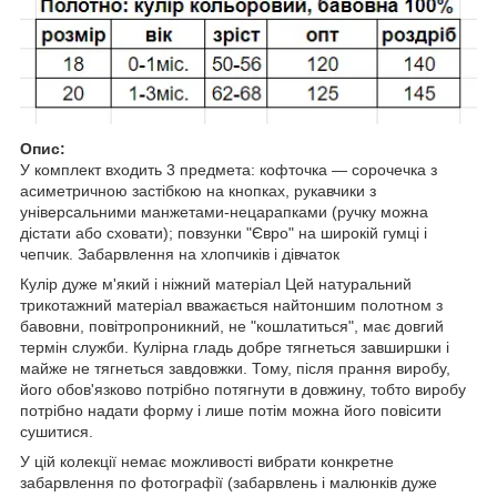
Опис:
У комплект входить 3 предмета: кофточка ― сорочечка з
асиметричною застібкою на кнопках, рукавчики з
універсальними манжетами-нецарапками (ручку можна
дістати або сховати); повзунки "Євро" на широкій гумці і
чепчик. Забарвлення на хлопчиків і дівчаток
Кулір дуже м'який і ніжний матеріал Цей натуральний
трикотажний матеріал вважається найтоншим полотном з
бавовни, повітропроникний, не "кошлатиться", має довгий
термін служби. Кулірна гладь добре тягнеться завширшки і
майже не тягнеться завдовжки. Тому, після прання виробу,
його обов'язково потрібно потягнути в довжину, тобто виробу
потрібно надати форму і лише потім можна його повісити
сушитися.
У цій колекції немає можливості вибрати конкретне
забарвлення по фотографії (забарвлень і малюнків дуже