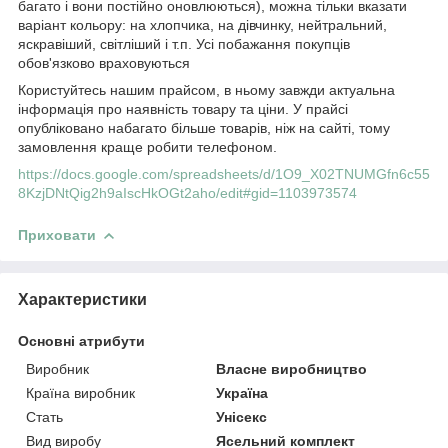
багато і вони постійно оновлюються), можна тільки вказати
варіант кольору: на хлопчика, на дівчинку, нейтральний,
яскравіший, світліший і т.п. Усі побажання покупців
обов'язково враховуються
Користуйтесь нашим прайсом, в ньому завжди актуальна
інформація про наявність товару та ціни. У прайсі
опубліковано набагато більше товарів, ніж на сайті, тому
замовлення краще робити телефоном.
https://docs.google.com/spreadsheets/d/1O9_X02TNUMGfn6c55
8KzjDNtQig2h9aIscHkOGt2aho/edit#gid=1103973574
Приховати
Характеристики
Основні атрибути
Виробник
Власне виробництво
Країна виробник
Україна
Стать
Унісекс
Вид виробу
Ясельний комплект