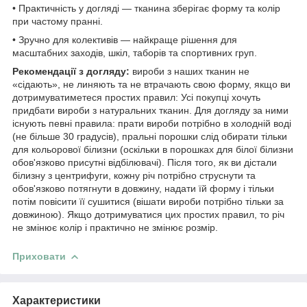
• Практичність у догляді — тканина зберігає форму та колір
при частому пранні.
• Зручно для колективів — найкраще рішення для
масштабних заходів, шкіл, таборів та спортивних груп.
Рекомендації з догляду:
вироби з наших тканин не
«сідають», не линяють та не втрачають свою форму, якщо ви
дотримуватиметеся простих правил: Усі покупці хочуть
придбати вироби з натуральних тканин. Для догляду за ними
існують певні правила: прати вироби потрібно в холодній воді
(не більше 30 градусів), пральні порошки слід обирати тільки
для кольорової білизни (оскільки в порошках для білої білизни
обов'язково присутні відбілювачі). Після того, як ви дістали
білизну з центрифуги, кожну річ потрібно струснути та
обов'язково потягнути в довжину, надати їй форму і тільки
потім повісити її сушитися (вішати вироби потрібно тільки за
довжиною). Якщо дотримуватися цих простих правил, то річ
не змінює колір і практично не змінює розмір.
Приховати
Характеристики