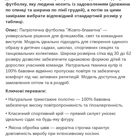
футболку, яку людина носить із задоволенням (довжина
по спинці та ширина по лінії грудей), а потім за цими
замірами вибрати відповідний стандартний розмір у
таблиці.
Опис:
Патріотична футболка "Жовто-блакитна" —
універсальне рішення для флешмобів, свят та командних
виступів. Модель ідеально підходить для створення єдиного
образу в дитячих садках, школах, спортивних секціях та
танцювальних колективах. Широка розмірна сітка від 30 до 62
розміру дозволяє забезпечити однаковою формою дітей та
дорослих учасників команди. Натуральна тканина кулір із
100% бавовни відмінно пропускає повітря та забезпечує
комфорт під час активних репетицій. Модель доступна для
замовлення оптом та в роздріб.
Ключові переваги:
• Натуральне трикотажне полотно — 100% бавовна
забезпечує високу повітропроникність та гіпоалергенність.
• Класичний спортивний крій — прямий силует унісекс
ідеально сідає на будь-яку фігуру.
• Якісна обробка швів — акуратна строчка гарантує
довговічність виробу при інтенсивному носінні.