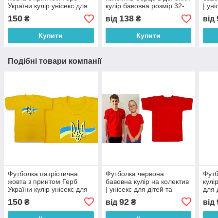
України кулір унісекс для
кулір бавовна розмір 32-
| ун
флешмобів та виступів
56 код 01.20.08
доро
150
138
₴
від
₴
від
розмір 34–56 код 01.20.25
Купити
Купити
Подібні товари компанії
Футболка патріотична
Футболка червона
Футб
жовта з принтом Герб
бавовна кулір на колектив
кулі
України кулір унісекс для
| унісекс для дітей та
для 
флешмобів та виступів
дорослих (розміри 30–56)
(роз
150
92
₴
від
₴
від
розмір 34–56 код 01.20.25
код 01.19.04