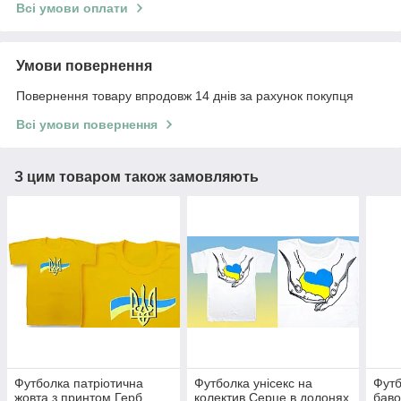
Всі умови оплати
Умови повернення
Повернення товару впродовж 14 днів за рахунок покупця
Всі умови повернення
З цим товаром також замовляють
Футболка патріотична
Футболка унісекс на
Футб
жовта з принтом Герб
колектив Серце в долонях
баво