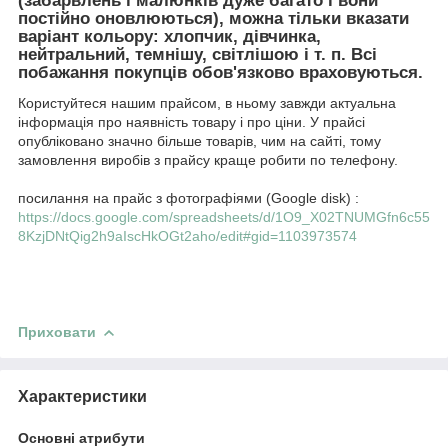
(забарвлень і малюнків дуже багато і вони
постійно оновлюються), можна тільки вказати
варіант кольору: хлопчик, дівчинка,
нейтральний, темнішу, світлішою і т. п. Всі
побажання покупців обов'язково враховуються.
Користуйтеся нашим прайсом, в ньому завжди актуальна
інформація про наявність товару і про ціни. У прайсі
опубліковано значно більше товарів, чим на сайті, тому
замовлення виробів з прайсу краще робити по телефону.
посилання на прайс з фотографіями (Google disk) :
https://docs.google.com/spreadsheets/d/1O9_X02TNUMGfn6c55
8KzjDNtQig2h9aIscHkOGt2aho/edit#gid=1103973574
Приховати
Характеристики
Основні атрибути