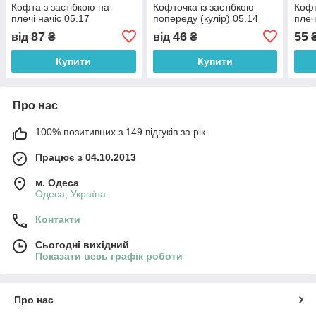
Кофта з застібкою на
Кофточка із застібкою
Кофт
плечі начіс 05.17
попереду (кулір) 05.14
плеч
87
46
55
від
₴
від
₴
Купити
Купити
Про нас
100% позитивних з 149 відгуків за рік
Працює з 04.10.2013
м. Одеса
Одеса, Україна
Контакти
Сьогодні вихідний
Показати весь графік роботи
Про нас