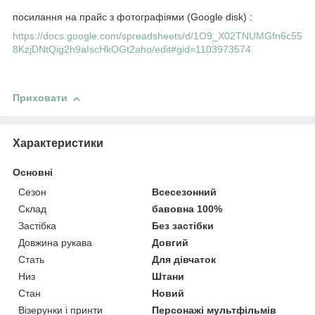
посилання на прайс з фотографіями (Google disk) :
https://docs.google.com/spreadsheets/d/1O9_X02TNUMGfn6c55
8KzjDNtQig2h9aIscHkOGt2aho/edit#gid=1103973574
Приховати
Характеристики
Основні
Сезон
Всесезонний
Склад
бавовна 100%
Застібка
Без застібки
Довжина рукава
Довгий
Стать
Для дівчаток
Низ
Штани
Стан
Новий
Візерунки і принти
Персонажі мультфільмів