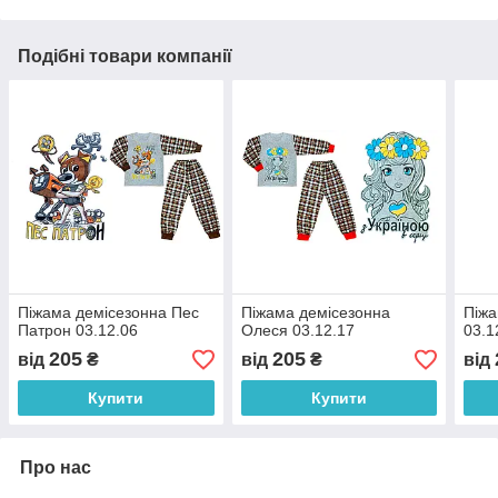
Подібні товари компанії
Піжама демісезонна Пес
Піжама демісезонна
Піжа
Патрон 03.12.06
Олеся 03.12.17
03.1
205
205
від
₴
від
₴
від
Купити
Купити
Про нас