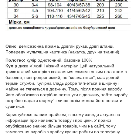
Опис
: демісезонна піжама, довгий рукав, довгі штанці.
Попереду мультяшна картинка (накатка, друк на тканині).
Полотно:
кулір однотонний, бавовна 100%
Кулір
дуже м'який і ніжний матеріал Цей натуральний
трикотажний матеріал вважається самим тонким полотном з
бавовни, повітропроникний, не "кошлатится", має довгий
термін служби. Кулірна гладь добре тягнеться в ширину і
майже не тягнеться в довжину. Тому, після прання виробу,
його обов'язково потрібно потягнути в довжину, тобто виробу
потрібно надати форму" і лише потім можна його повісити
сушитися.
Користуйтеся нашим прайсом, в ньому завжди актуальна
інформація про наявність товару і про ціни. У прайсі
опубліковано значно більше товарів, чим на сайті, тому
замовлення виробів з прайсу краще робити по телефону.