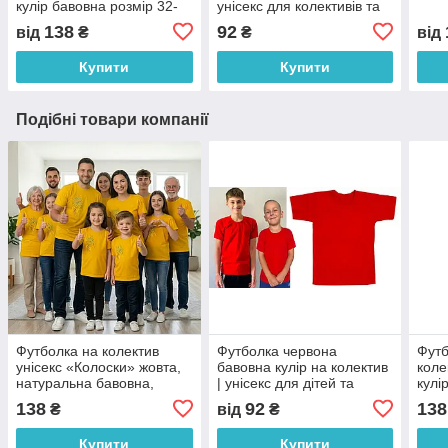
кулір бавовна розмір 32-
унісекс для колективів та
56 код 01.20.08
виступів розмір 30–62 код
138
92
від
₴
₴
від
01.21
Купити
Купити
Подібні товари компанії
Футболка на колектив
Футболка червона
Футб
унісекс «Колоски» жовта,
бавовна кулір на колектив
коле
натуральна бавовна,
| унісекс для дітей та
кулі
розміри 32-56 (арт.
дорослих (розміри 30–56)
56 к
138
92
138
₴
від
₴
01.20.02) 32
код 01.19.04
Купити
Купити