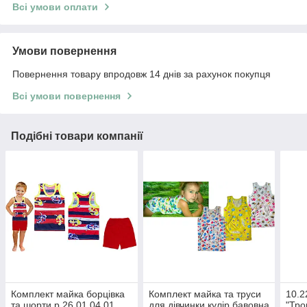
Всі умови оплати
Умови повернення
Повернення товару впродовж 14 днів за рахунок покупця
Всі умови повернення
Подібні товари компанії
Комплект майка борцівка
Комплект майка та труси
10.2
та шорти р.26 01.04.01
для дівчинки кулір бавовна
"Тро