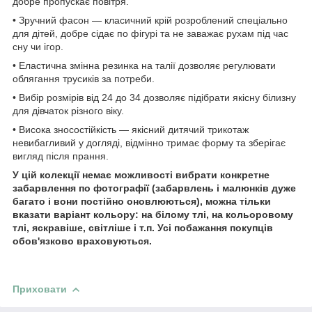
добре пропускає повітря.
• Зручний фасон — класичний крій розроблений спеціально
для дітей, добре сідає по фігурі та не заважає рухам під час
сну чи ігор.
• Еластична змінна резинка на талії дозволяє регулювати
облягання трусиків за потреби.
• Вибір розмірів від 24 до 34 дозволяє підібрати якісну білизну
для дівчаток різного віку.
• Висока зносостійкість — якісний дитячий трикотаж
невибагливий у догляді, відмінно тримає форму та зберігає
вигляд після прання.
У цій колекції немає можливості вибрати конкретне
забарвлення по фотографії (забарвлень і малюнків дуже
багато і вони постійно оновлюються), можна тільки
вказати варіант кольору: на білому тлі, на кольоровому
тлі, яскравіше, світліше і т.п. Усі побажання покупців
обов'язково враховуються.
Приховати