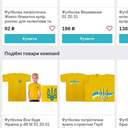
Футболка патріотична
Футболка Вишиванка
Футб
Жовто-блакитна кулір
01.20.31
коле
унісекс для колективів та
кулі
виступів розмір 30–62 код
56 к
92
196
138
₴
₴
01.21
Купити
Купити
Подібні товари компанії
Футболка Все буде
Футболка патріотична
Футб
Україна р.48 М 01.20.01
жовта з принтом Герб
бірю