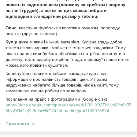
носить із задоволенням (довжину за хребтом і ширину
по лінії грудей), а потім по цих мірках вибрати
відповідний стандартний розмір у таблиці
Опис
: класична футболка з коротким рукавом, попереду
накатка (друк на тканини)
Кулір
дуже м'який і ніжний матеріал. Кулірна гладь добре
тягнеться завширшки і майже не тягнеться завдовжки. Тому
після прання виробу його обов'язково потрібно потягнути в
довжину, тобто виробу потрібно "надати форму" і лише потім
можна його повісити сушитися.
Користуйтеся нашим прайсом, завжди актуальною
інформацією про наявність товарів і ціни. У прайсі
надруковано набагато більше товарів, ніж на сайті, тому
замовлення краще робити по телефону.
посилання на прайс з фотографіями (Google disk)
https://docs.google.com/spreadsheets/d/1O9_X02TNUMGfn6c55
8KzjDNtQig2h9aIscHkOGt2aho/edit#gid=1103973574
Приховати