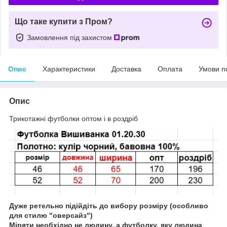
Що таке купити з Пром?
Замовлення під захистом
Опис
Характеристики
Доставка
Оплата
Умови п
Опис
Трикотажні футболки оптом і в роздріб
Дуже ретельно підійдіть до вибору розміру (особливо
для стилю "оверсайз")
Міряти необхідно не людину, а футболку, яку людина