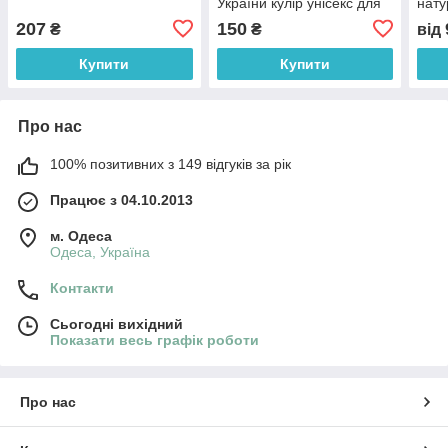
України кулір унісекс для
нату
флешмобів та виступів
56 к
207
150
₴
₴
від
розмір 34–56 код 01.20.25
Купити
Купити
Про нас
100% позитивних з 149 відгуків за рік
Працює з 04.10.2013
м. Одеса
Одеса, Україна
Контакти
Сьогодні вихідний
Показати весь графік роботи
Про нас