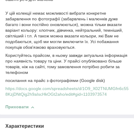
У цій колекції немає можливості вибрати конкретне
забарвлення по фотографії (забарвлень і малюнків дуже
багато і вони постійно оновлюються), можна тільки вказати
варіант кольору: хлопчик, дівчинка, нейтральний, темніший,
світліший і т.п. А також можна вказати кольори, які Вам не
подобаються, щоб ми могли виключити їх. Усі побажання
покупців обов'язково враховуються.
Користуйтесь прайсом, в ньому завжди актуальна інформація
про наявність товару та ціни. У прайсі опубліковано більше
товарів, ніж на сайті, тому замовлення потрібно робити за
телефоном
посилання на прайс з фотографіями (Google disk)
https://docs.google.com/spreadsheets/d/1O9_X02TNUMGfn6c55
8KzjDNtQig2h9aIscHkOGt2aho/edit#gid=1103973574
Приховати
Характеристики