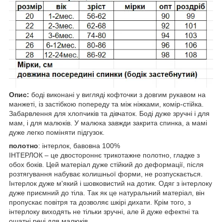
Опис:
боді виконані у вигляді кофточки з довгим рукавом на
манжеті, із застібкою попереду та між ніжками, комір-стійка.
Забарвлення для хлопчиків та дівчаток. Боді дуже зручні і для
мам, і для малюків. У малюка завжди закрита спинка, а мамі
дуже легко поміняти підгузок.
полотно
: інтерлок, бавовна 100%
ІНТЕРЛОК – це двостороннє трикотажне полотно, гладке з
обох боків. Цей матеріал дуже стійкий до деформації, після
розтягування набуває колишньої форми, не розпускається.
Інтерлок дуже м'який і шовковистий на дотик. Одяг з інтерлоку
дуже приємний до тіла. Так як це натуральний матеріал, він
пропускає повітря та дозволяє шкірі дихати. Крім того, з
інтерлоку виходять не тільки зручні, але й дуже ефектні та
ошатні речі для малюків