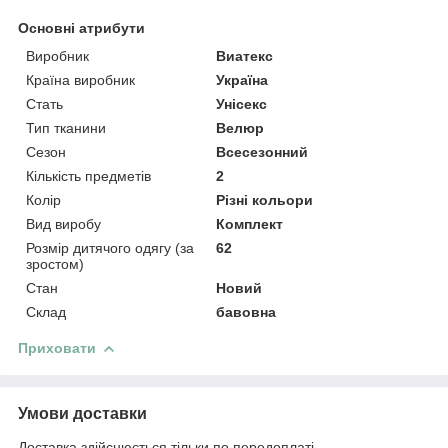
Основні атрибути
Виробник
Виатекс
Країна виробник
Україна
Стать
Унісекс
Тип тканини
Велюр
Сезон
Всесезонний
Кількість предметів
2
Колір
Різні кольори
Вид виробу
Комплект
Розмір дитячого одягу (за
62
зростом)
Стан
Новий
Склад
бавовна
Приховати
Умови доставки
Доставка здійснюється тільки по передоплаті.