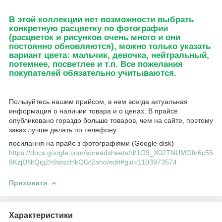
В этой коллекции нет возможности выбрать
конкретную расцветку по фотографии
(расцветок и рисунков очень много и они
постоянно обновляются), можно только указать
вариант цвета: мальчик, девочка, нейтральный,
потемнее, посветлее и т.п. Все пожелания
покупателей обязательно учитываются.
Пользуйтесь нашим прайсом, в нем всегда актуальная
информация о наличии товара и о ценах. В прайсе
опубликовано гораздо больше товаров, чем на сайте, поэтому
заказ лучше делать по телефону.
посилання на прайс з фотографіями (Google disk)
https://docs.google.com/spreadsheets/d/1O9_X02TNUMGfn6c55
8KzjDNtQig2h9aIscHkOGt2aho/edit#gid=1103973574
Приховати
Характеристики