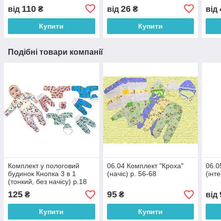
110
26
від
₴
від
₴
від
Купити
Купити
Подібні товари компанії
Комплект у пологовий
06.04 Комплект "Кроха"
06.0
будинок Кнопка 3 в 1
(начіс) р. 56-68
(інт
(тонкий, без начісу) р.18
06.10.01
125
95
₴
₴
від
Купити
Купити