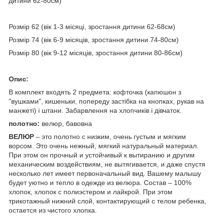
дитини 62-80см)
Розмір 62 (вік 1-3 місяці, зростання дитини 62-68см)
Розмір 74 (вік 6-9 місяців, зростання дитини 74-80см)
Розмір 80 (вік 9-12 місяців, зростання дитини 80-86см)
Опис:
В комплект входять 2 предмета: кофточка (капюшон з
"вушками", кишеньки, попереду застібка на кнопках, рукав на
манжеті) і штани. Забарвлення на хлопчиків і дівчаток.
полотно:
велюр, бавовна
ВЕЛЮР
– это полотно с низким, очень густым и мягким
ворсом. Это очень нежный, мягкий натуральный материал.
При этом он прочный и устойчивый к вытиранию и другим
механическим воздействиям, не вытягивается, и даже спустя
несколько лет имеет первоначальный вид. Вашему малышу
будет уютно и тепло в одежде из велюра. Состав – 100%
хлопок, хлопок с полиэстером и лайкрой. При этом
трикотажный нижний слой, контактирующий с телом ребенка,
остается из чистого хлопка.