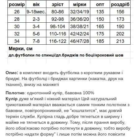
Опис:
в комплект входить футболка з коротким рукавом і
бриджі. На футболці і бриджах картинки (накатка, друк на
тканині), внизу на манжеті
Полотно
: однотонний кулір, бавовна 100%
Кулір
дуже м'який і ніжний матеріал Цей натуральний
трикотажний матеріал вважається самим тонким полотном з
бавовни, повітропроникний, не "кошлатится", має довгий
термін служби. Кулірна гладь добре тягнеться в ширину і
майже не тягнеться в довжину. Тому, після прання виробу,
його обов'язково потрібно потягнути в довжину, тобто виробу
потрібно надати форму" і лише потім можна його повісити