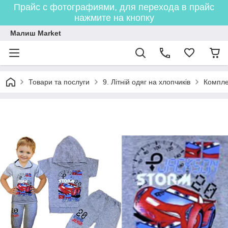
Прайс с фотографиями, для перехода в прайс
нажмите на кнопку
Малиш Market
Товари та послуги
9. Літній одяг на хлопчиків
Компле