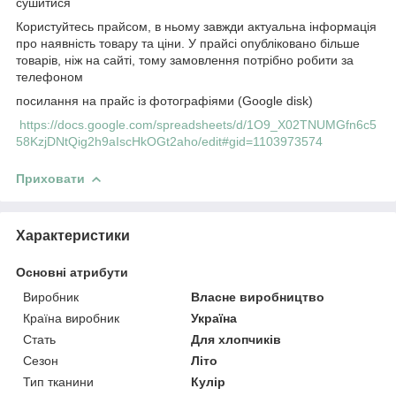
сушитися
Користуйтесь прайсом, в ньому завжди актуальна інформація
про наявність товару та ціни. У прайсі опубліковано більше
товарів, ніж на сайті, тому замовлення потрібно робити за
телефоном
посилання на прайс із фотографіями (Google disk)
https://docs.google.com/spreadsheets/d/1O9_X02TNUMGfn6c5
58KzjDNtQig2h9aIscHkOGt2aho/edit#gid=1103973574
Приховати
Характеристики
Основні атрибути
Виробник
Власне виробництво
Країна виробник
Україна
Стать
Для хлопчиків
Сезон
Літо
Тип тканини
Кулір