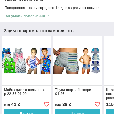
Повернення товару впродовж 14 днів за рахунок покупця
Всі умови повернення
З цим товаром також замовляють
Майка дитяча кольорова
Труси-шорти боксери
Штан
р.22-36 01.09
01.26
нака
розм
41
38
115
від
₴
від
₴
Купити
Купити