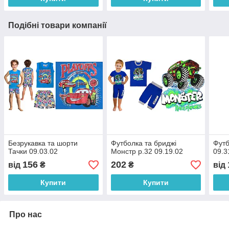
Подібні товари компанії
Безрукавка та шорти
Футболка та бриджі
Футб
Тачки 09.03.02
Монстр р.32 09.19.02
09.3
156
202
від
₴
₴
від
Купити
Купити
Про нас