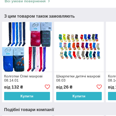
Всі умови повернення
З цим товаром також замовляють
Колготки Олмі махрові
Шкарпетки дитячі махрові
Колг
08.14.01
08.03
08.1
132
26
від
₴
від
₴
від
Купити
Купити
Подібні товари компанії