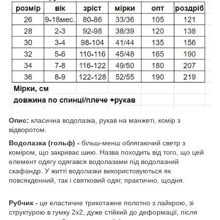
Опис:
класична водолазка, рукав на манжеті, комір з
відворотом.
Водолазка (гольф) -
більш-менш облягаючий светр з
коміром, що закриває шию. Назва походить від того, що цей
елемент одягу одягався водолазами під водолазний
скафандр. У житті водолазки використовуються як
повсякденний, так і святковий одяг, практично, щодня.
Рубчик -
це еластичне трикотажне полотно з лайкрою, зі
структурою в гумку 2х2, дуже стійкий до деформації, після