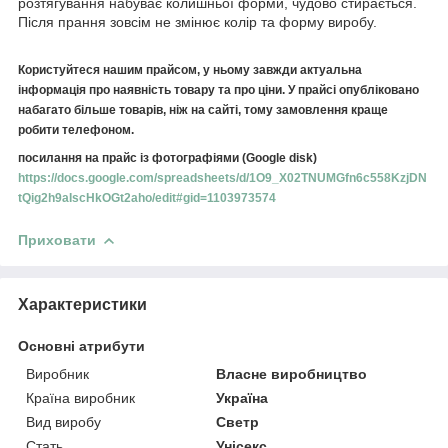
розтягування набуває колишньої форми, чудово стирається.
Після прання зовсім не змінює колір та форму виробу.
Користуйтеся нашим прайсом, у ньому завжди актуальна
інформація про наявність товару та про ціни. У прайсі опубліковано
набагато більше товарів, ніж на сайті, тому замовлення краще
робити телефоном.
посилання на прайс із фотографіями (Google disk)
https://docs.google.com/spreadsheets/d/1O9_X02TNUMGfn6c558KzjDN
tQig2h9aIscHkOGt2aho/edit#gid=1103973574
Приховати
Характеристики
Основні атрибути
Виробник
Власне виробництво
Країна виробник
Україна
Вид виробу
Светр
Стать
Унісекс