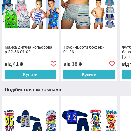
Майка дитяча кольорова
Труси-шорти боксери
Футб
р.22-36 01.09
01.26
баво
| ун
доро
41
38
від
₴
від
₴
від
Купити
Купити
Подібні товари компанії