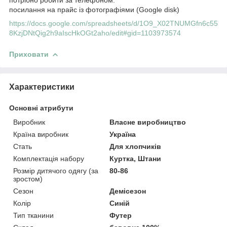
посилання на прайс із фотографіями (Google disk)
https://docs.google.com/spreadsheets/d/1O9_X02TNUMGfn6c55
8KzjDNtQig2h9aIscHkOGt2aho/edit#gid=1103973574
Приховати
Характеристики
Основні атрибути
Виробник
Власне виробництво
Країна виробник
Україна
Стать
Для хлопчиків
Комплектація набору
Куртка, Штани
Розмір дитячого одягу (за
80-86
зростом)
Сезон
Демісезон
Колір
Синій
Тип тканини
Футер