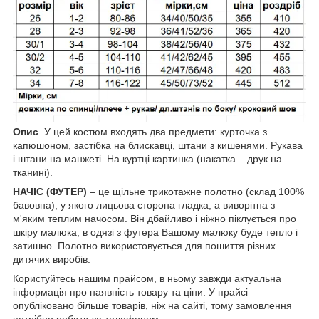
Опис
. У цей костюм входять два предмети: курточка з
капюшоном, застібка на блискавці, штани з кишенями. Рукава
і штани на манжеті. На куртці картинка (накатка – друк на
тканині).
НАЧІС (ФУТЕР)
– це щільне трикотажне полотно (склад 100%
бавовна), у якого лицьова сторона гладка, а виворітна з
м'яким теплим начосом. Він дбайливо і ніжно піклується про
шкіру малюка, в одязі з футера Вашому малюку буде тепло і
затишно. Полотно використовується для пошиття різних
дитячих виробів.
Користуйтесь нашим прайсом, в ньому завжди актуальна
інформація про наявність товару та ціни. У прайсі
опубліковано більше товарів, ніж на сайті, тому замовлення
потрібно робити за телефоном.