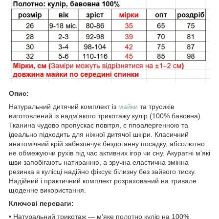
Опис:
Натуральний дитячий комплект із
майки
та трусиків
виготовлений із надм'якого трикотажу кулір (100% бавовна).
Тканина чудово пропускає повітря, є гіпоалергенною та
ідеально підходить для ніжної дитячої шкіри. Класичний
анатомічний крій забезпечує бездоганну посадку, абсолютно
не обмежуючи рухів під час активних ігор чи сну. Акуратні м'які
шви запобігають натиранню, а зручна еластична змінна
резинка в кулісці надійно фіксує білизну без зайвого тиску.
Надійний і практичний комплект розрахований на тривале
щоденне використання.
Ключові переваги:
• Натуральний трикотаж — м'яке полотно кулір на 100%