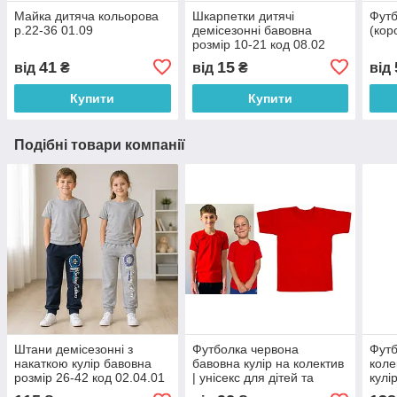
Майка дитяча кольорова
Шкарпетки дитячі
Футб
р.22-36 01.09
демісезонні бавовна
(кор
розмір 10-21 код 08.02
41
15
від
₴
від
₴
від
Купити
Купити
Подібні товари компанії
Штани демісезонні з
Футболка червона
Футб
накаткою кулір бавовна
бавовна кулір на колектив
коле
розмір 26-42 код 02.04.01
| унісекс для дітей та
кулі
дорослих (розміри 30–56)
56 к