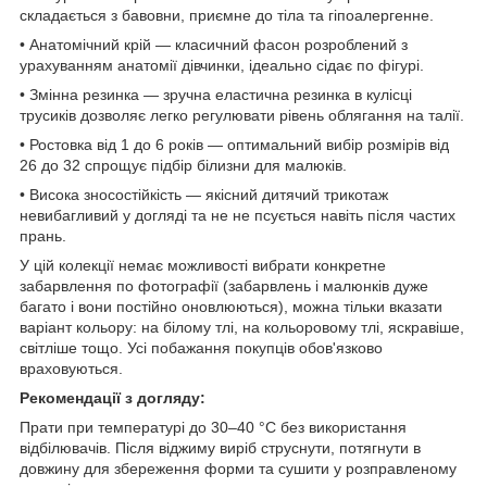
складається з бавовни, приємне до тіла та гіпоалергенне.
• Анатомічний крій — класичний фасон розроблений з
урахуванням анатомії дівчинки, ідеально сідає по фігурі.
• Змінна резинка — зручна еластична резинка в кулісці
трусиків дозволяє легко регулювати рівень облягання на талії.
• Ростовка від 1 до 6 років — оптимальний вибір розмірів від
26 до 32 спрощує підбір білизни для малюків.
• Висока зносостійкість — якісний дитячий трикотаж
невибагливий у догляді та не не псується навіть після частих
прань.
У цій колекції немає можливості вибрати конкретне
забарвлення по фотографії (забарвлень і малюнків дуже
багато і вони постійно оновлюються), можна тільки вказати
варіант кольору: на білому тлі, на кольоровому тлі, яскравіше,
світліше тощо. Усі побажання покупців обов'язково
враховуються.
Рекомендації з догляду:
Прати при температурі до 30–40 °C без використання
відбілювачів. Після віджиму виріб струснути, потягнути в
довжину для збереження форми та сушити у розправленому