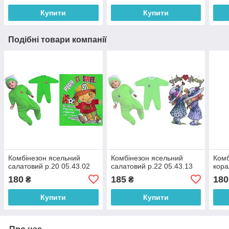
Купити
Купити
Подібні товари компанії
Комбінезон ясельний
Комбінезон ясельний
Комб
салатовий р.20 05.43.02
салатовий р.22 05.43.13
кора
180
185
180
₴
₴
Купити
Купити