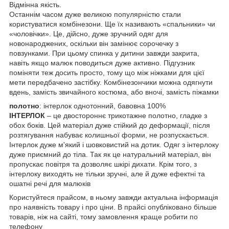
Відмінна якість.
Останнім часом дуже великою популярністю стали
користуватися комбінезони. Ще їх називають «спальники» чи
«чоловічки». Це, дійсно, дуже зручний одяг для
новонароджених, оскільки він замінює сорочечку з
повзунками. При цьому спинка у дитини завжди закрита,
навіть якщо малюк поводиться дуже активно. Підгузник
поміняти теж досить просто, тому що між ніжками для цієї
мети передбачено застібку. Комбінезончики можна одягнути
вдень, замість звичайного костюма, або вночі, замість піжамки
полотно
: інтерлок однотонний, бавовна 100%
ІНТЕРЛОК
– це двостороннє трикотажне полотно, гладке з
обох боків. Цей матеріал дуже стійкий до деформації, після
розтягування набуває колишньої форми, не розпускається.
Інтерлок дуже м'який і шовковистий на дотик. Одяг з інтерлоку
дуже приємний до тіла. Так як це натуральний матеріал, він
пропускає повітря та дозволяє шкірі дихати. Крім того, з
інтерлоку виходять не тільки зручні, але й дуже ефектні та
ошатні речі для малюків
Користуйтеся прайсом, в ньому завжди актуальна інформація
про наявність товару і про ціни. В прайсі опубліковано більше
товарів, ніж на сайті, тому замовлення краще робити по
телефону