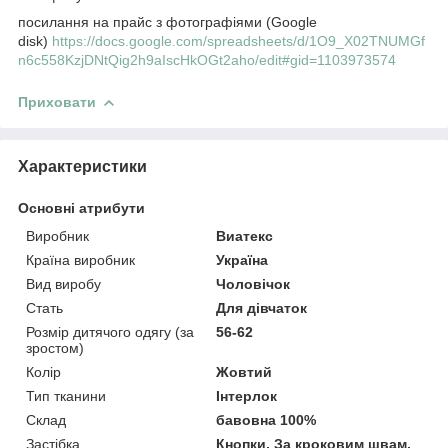
посилання на прайс з фотографіями (Google
disk)
https://docs.google.com/spreadsheets/d/1O9_X02TNUMGf
n6c558KzjDNtQig2h9aIscHkOGt2aho/edit#gid=1103973574
Приховати
Характеристики
Основні атрибути
Виробник
Виатекс
Країна виробник
Україна
Вид виробу
Чоловічок
Стать
Для дівчаток
Розмір дитячого одягу (за
56-62
зростом)
Колір
Жовтий
Тип тканини
Інтерлок
Склад
бавовна 100%
Застібка
Кнопки, За кроковим швам,