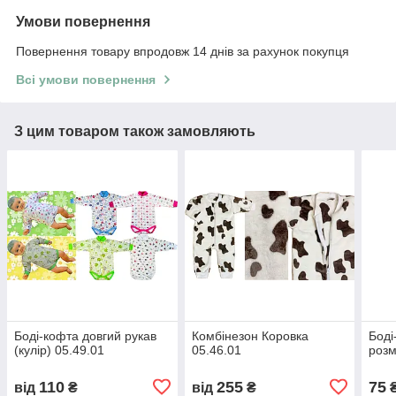
Умови повернення
Повернення товару впродовж 14 днів за рахунок покупця
Всі умови повернення
З цим товаром також замовляють
Боді-кофта довгий рукав
Комбінезон Коровка
Боді
(кулір) 05.49.01
05.46.01
розм
110
255
75
від
₴
від
₴