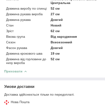
Центральна
Довжина виробу по спинці
52 см
Довжина рукава вироба
27 см
Довжина рукава
Довгий
Стан
Новий
Зріст
62 см
Вікова група
Від народження
Сезон
Всесезонний
Фасон рукава
Довгий
Довжина крокового шва
19 см
Довжина від горловини до
52 см
низу вироба
Приховати
Умови доставки
Доставка здійснюється тільки по передоплаті.
Нова Пошта