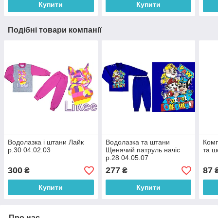
Купити
Купити
Подібні товари компанії
Водолазка і штани Лайк
Водолазка та штани
Комп
р.30 04.02.03
Щенячий патруль начіс
та ш
р.28 04.05.07
300
277
87
₴
₴
Купити
Купити
Про нас