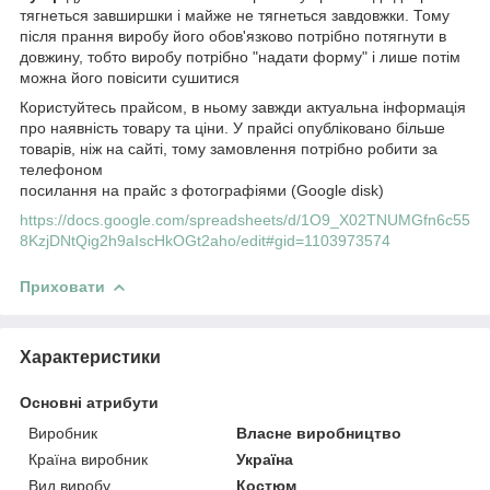
тягнеться завширшки і майже не тягнеться завдовжки. Тому
після прання виробу його обов'язково потрібно потягнути в
довжину, тобто виробу потрібно "надати форму" і лише потім
можна його повісити сушитися
Користуйтесь прайсом, в ньому завжди актуальна інформація
про наявність товару та ціни. У прайсі опубліковано більше
товарів, ніж на сайті, тому замовлення потрібно робити за
телефоном
посилання на прайс з фотографіями (Google disk)
https://docs.google.com/spreadsheets/d/1O9_X02TNUMGfn6c55
8KzjDNtQig2h9aIscHkOGt2aho/edit#gid=1103973574
Приховати
Характеристики
Основні атрибути
Виробник
Власне виробництво
Країна виробник
Україна
Вид виробу
Костюм