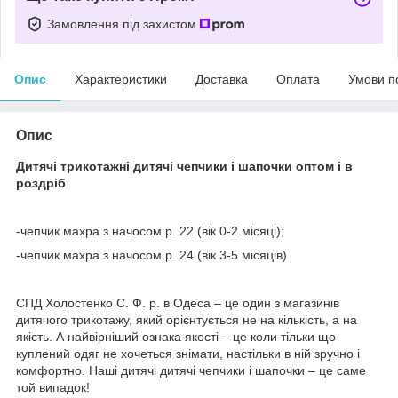
Замовлення під захистом
Опис
Характеристики
Доставка
Оплата
Умови п
Опис
Дитячі трикотажні дитячі чепчики і шапочки оптом і в
роздріб
-чепчик махра з начосом р. 22 (вік 0-2 місяці);
-чепчик махра з начосом р. 24 (вік 3-5 місяців)
СПД Холостенко С. Ф. р. в Одеса – це один з магазинів
дитячого трикотажу, який орієнтується не на кількість, а на
якість. А найвірніший ознака якості – це коли тільки що
куплений одяг не хочеться знімати, настільки в ній зручно і
комфортно. Наші дитячі дитячі чепчики і шапочки – це саме
той випадок!