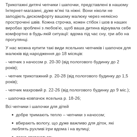
Трикотажні дитячі чепчики і шапочки, представлені в нашому
Інтернет-магазині, дуже м'які та ніжні. Вони ніколи не
заподіють дискомфорту вашому малюку через неякісно
прострочені швів. Кожна строчка, кожен стібок і шов в наших
виробах зроблені з любов'ю, щоб ваша дитина відчувала себе
комфортно в будь-якій ситуації: вдома під час сну, гри або на
прогулянці.
У нас можна купити такі види ясельних чепчиків і шапочок для
малюків від народження до 18 місяців:
- чепчик з начосом р. 20-30 (від пологового будинку до 2
років);
- чепчик трикотажний р. 20-28 (від пологового будинку до 1,5
років);
- чепчик махровий р. 22-26 (від пологового будинку до 9 міс.);
- шапочка-ковпачок ясельна р. 18-26;
Всі чепчики і шапочки для дітей
добре тримають тепло – чепчики з начосом;
вбирають вологу, що дуже важливо для діток, які
люблять рухливі ігри вдома і на вулиці;
легко стираються;