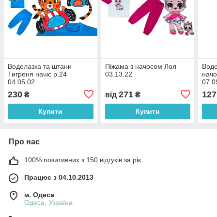
Водолазка та штани
Піжама з начосом Лол
Водо
Тигреня начіс р.24
03.13.22
начо
04.05.02
07.0
230
271
127
₴
від
₴
Купити
Купити
Про нас
100% позитивних з 150 відгуків за рік
Працює з 04.10.2013
м. Одеса
Одеса, Україна