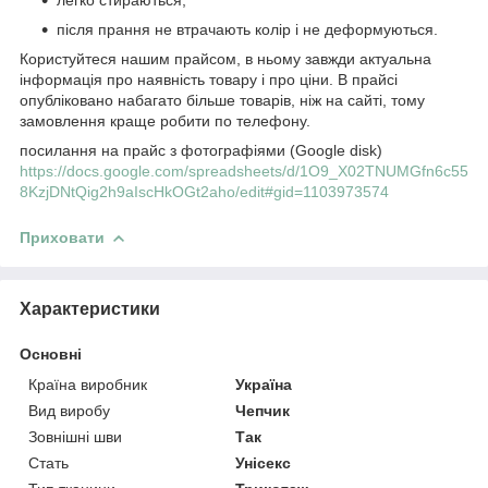
після прання не втрачають колір і не деформуються.
Користуйтеся нашим прайсом, в ньому завжди актуальна
інформація про наявність товару і про ціни. В прайсі
опубліковано набагато більше товарів, ніж на сайті, тому
замовлення краще робити по телефону.
посилання на прайс з фотографіями (Google disk)
https://docs.google.com/spreadsheets/d/1O9_X02TNUMGfn6c55
8KzjDNtQig2h9aIscHkOGt2aho/edit#gid=1103973574
Приховати
Характеристики
Основні
Країна виробник
Україна
Вид виробу
Чепчик
Зовнішні шви
Так
Стать
Унісекс