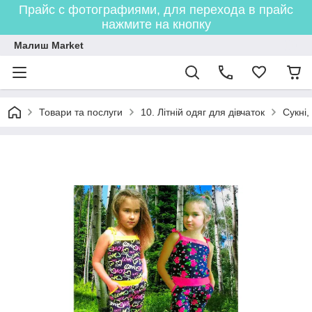
Прайс с фотографиями, для перехода в прайс
нажмите на кнопку
Малиш Market
Товари та послуги
10. Літній одяг для дівчаток
Сукні,