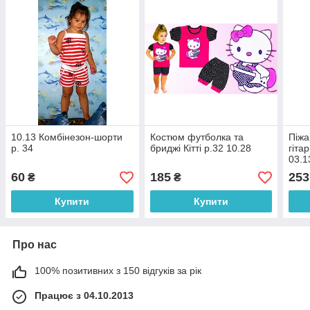
10.13 Комбінезон-шорти
Костюм футболка та
Піжа
р. 34
бриджі Кітті р.32 10.28
гіта
03.1
60
185
253
₴
₴
Купити
Купити
Про нас
100% позитивних з 150 відгуків за рік
Працює з 04.10.2013