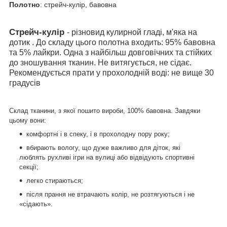
Полотно
: стрейч-кулір, бавовна
Стрейч-кулір
- різновид кулирной гладі, м'яка на
дотик . До складу цього полотна входить: 95% бавовна
та 5% лайкри. Одна з найбільш довговічних та стійких
до зношування тканин. Не витягується, не сідає.
Рекомендується прати у прохолодній воді: не вище 30
градусів
Склад тканини, з якої пошито вироби, 100% бавовна. Завдяки
цьому вони:
комфортні і в спеку, і в прохолодну пору року;
вбирають вологу, що дуже важливо для діток, які
люблять рухливі ігри на вулиці або відвідують спортивні
секції;
легко стираються;
після прання не втрачають колір, не розтягуються і не
«сідають».