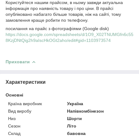
Користуйтеся нашим прайсом, в ньому завжди актуальна
інформація про наявність товару і про ціни. В прайсі
опубліковано набагато більше товарів, ніж на сайті, тому
замовлення краще робити по телефону.
посилання на прайс з фотографіями (Google disk)
https://docs.google.com/spreadsheets/d/1O9_X02TNUMGfn6c55
8KzjDNtQig2h9aIscHkOGt2aho/edit#gid=1103973574
Приховати
Характеристики
Основні
Країна виробник
Україна
Вид виробу
Напівкомбінезон
Низ
Шорти
Сезон
Літо
Склад
бавовна