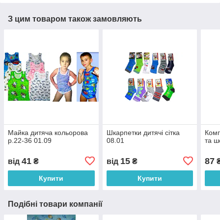
З цим товаром також замовляють
Майка дитяча кольорова
Шкарпетки дитячі сітка
Комп
р.22-36 01.09
08.01
та ш
41
15
87
від
₴
від
₴
Купити
Купити
Подібні товари компанії