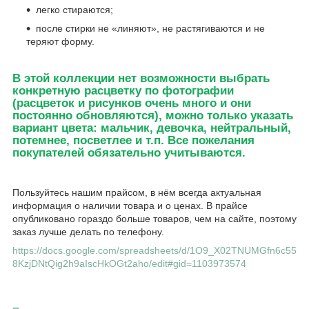
легко стираются;
после стирки не «линяют», не растягиваются и не
теряют форму.
В этой коллекции нет возможности выбрать
конкретную расцветку по фотографии
(расцветок и рисунков очень много и они
постоянно обновляются), можно только указать
вариант цвета: мальчик, девочка, нейтральный,
потемнее, посветлее и т.п. Все пожелания
покупателей обязательно учитываются.
Пользуйтесь нашим прайсом, в нём всегда актуальная
информация о наличии товара и о ценах. В прайсе
опубликовано гораздо больше товаров, чем на сайте, поэтому
заказ лучше делать по телефону.
https://docs.google.com/spreadsheets/d/1O9_X02TNUMGfn6c55
8KzjDNtQig2h9aIscHkOGt2aho/edit#gid=1103973574