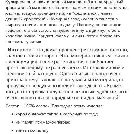
Кулир
очень мягкий и нежный материал Этот натуральный
трикотажный материал считается самым тонким полотном из
хлопка, воздухопроницаемый, не "кошлатится", имеет
длинный срок службы. Кулирная гладь хорошо тянется в
ширину и почти не тянется в длину. Поэтому, после стирки
изделия, его обязательно нужно потянуть в длину, то есть
изделию нужно "придать форму" и лишь потом можно его
повесить сушиться.
Интерлок
– это двухстороннее трикотажное полотно,
гладкое с обеих сторон. Этот материал очень устойчив
к деформации, после растягивания приобретает
прежнюю форму, не распускается. Интерлок мягкий и
шелковистый на ощупь. Одежда из интерлока очень
приятна к телу. Так как это натуральный материал, он
пропускает воздух и позволяет коже дышать. Кроме
того, из интерлока получаются не только удобные, но и
очень эффектные и нарядные вещи для малышей.
Состав – 100% хлопок. Благодаря этому изделия:
хорошо держат тепло в холодную погоду;
не "парят" при жаркой погоде;
впитывают влагу;