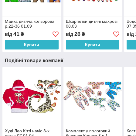
Майка дитяча кольорова
Шкарпетки дитячі махрові
Водо
р.22-36 01.09
08.03
07.0
41
26
від
₴
від
₴
від
Купити
Купити
Подібні товари компанії
Худі Лео Кітті начіс 3-х
Комплект у пологовий
Кост
нитка 07.01.04
будинок Кнопка 3 в 1
начі