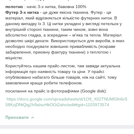
полотно
: начіс 3-х нитка, бавовна 100%
Футер 3-х нитка
- це дуже якісна тканина. Футер - це
матеріал, який відрізняється кількістю футерних ниток. В
даному випадку їх 3. Ці нитки укладені у вигляді петельок у
внутрішній стороні тканини, таким чином, зовні вона
абсолютно гладка, а зсередини – м'яка та тепла. Матеріал
дозволяє шкірі дихати. Використовується для виробів, в яких
необхідно поєднувати зовнішню привабливість (яскраве
забарвлення, приємну фактуру тканини) з теплотою і
міцністю.
Користуйтесь нашим прайс-листом, там завжди актуальна
інформація про наявність товару та ціни. У прайсі
опубліковано набагато більше товарів, ніж на сайті, тому
замовлення краще робити телефоном.
посилання на прайс із фотографіями (Google disk):
https://docs.google.com/spreadsheets/d/1O9_X02TNUMGfn6c5
58KzjDNtQig2h9aIscHkOGt2aho/edit#gid=1103973574
Приховати